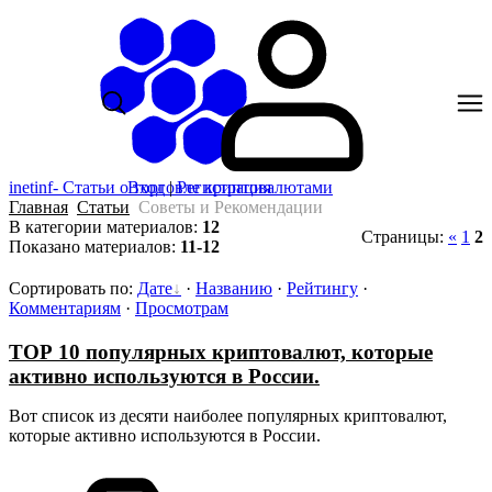
inetinf- Статьи о торговле криптовалютами
Вход
|
Регистрация
Главная
Статьи
Советы и Рекомендации
В категории материалов
:
12
Страницы
:
«
1
2
Показано материалов
:
11-12
Сортировать по
:
Дате
·
Названию
·
Рейтингу
·
Комментариям
·
Просмотрам
ТОР 10 популярных криптовалют, которые
активно используются в России.
Вот список из десяти наиболее популярных криптовалют,
которые активно используются в России.